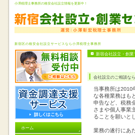
小澤税理士事務所の格安会社設立情報を更新中！
新宿区の格安会社設立サービスなら小澤税理士事務所
新宿会社設立・創業
会社設立のご相談な
当事務所は201
な各種業務はも
申告など、税務
さまや個人事業
ることを願いと
ホーム
業務の遂行にあ