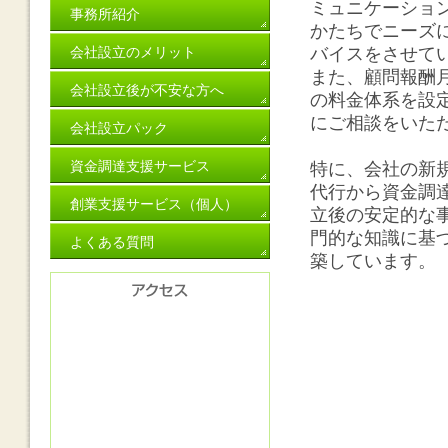
ミュニケーショ
事務所紹介
かたちでニーズ
会社設立のメリット
バイスをさせて
また、顧問報酬月
会社設立後が不安な方へ
の料金体系を設
にご相談をいた
会社設立パック
資金調達支援サービス
特に、会社の新
代行から資金調
創業支援サービス（個人）
立後の安定的な
門的な知識に基
よくある質問
築しています。