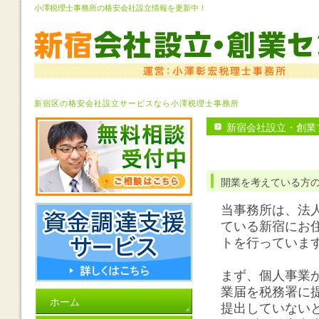
小澤税理士事務所の格安会社設立情報を更新中！
新宿区の格安会社設立サービスなら小澤税理士事務所
新宿会社設立・創業
開業を考えている方
当事務所は、法
ている新宿にお
トを行っていま
まず、個人事業
業届を税務署に
ホーム
提出していない